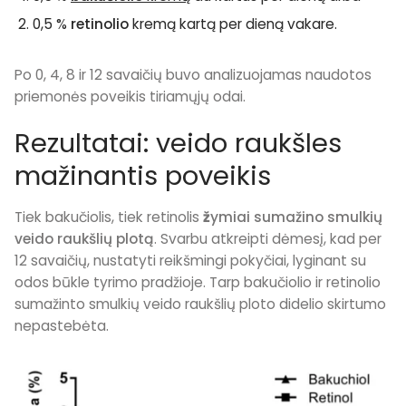
0,5 %
retinolio
kremą kartą per dieną vakare.
Po 0, 4, 8 ir 12 savaičių buvo analizuojamas naudotos
priemonės poveikis tiriamųjų odai.
Rezultatai: veido raukšles
mažinantis poveikis
Tiek bakučiolis, tiek retinolis
ž
ymiai sumažino smulkių
veido raukšlių plotą
. Svarbu atkreipti dėmesį, kad per
12 savaičių, nustatyti reikšmingi pokyčiai, lyginant su
odos būkle tyrimo pradžioje. Tarp bakučiolio ir retinolio
sumažinto smulkių veido raukšlių ploto didelio skirtumo
nepastebėta.