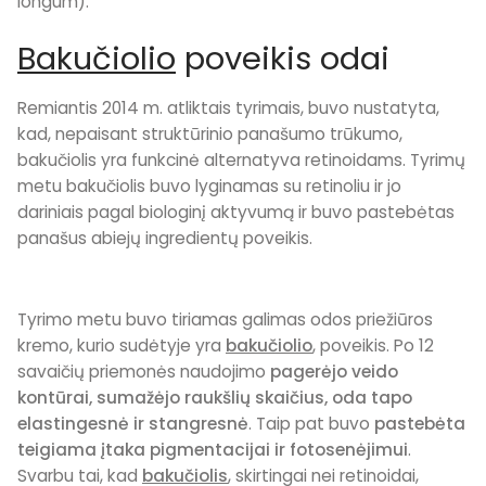
longum).
Bakučiolio
poveikis odai
Remiantis 2014 m. atliktais tyrimais, buvo nustatyta,
kad, nepaisant struktūrinio panašumo trūkumo,
bakučiolis yra funkcinė alternatyva retinoidams. Tyrimų
metu bakučiolis buvo lyginamas su retinoliu ir jo
dariniais pagal biologinį aktyvumą ir buvo pastebėtas
panašus abiejų ingredientų poveikis.
Tyrimo metu buvo tiriamas galimas odos priežiūros
kremo, kurio sudėtyje yra
bakučiolio
, poveikis. Po 12
savaičių priemonės naudojimo
pagerėjo veido
kontūrai, sumažėjo raukšlių skaičius, oda tapo
elastingesnė ir stangresnė
. Taip pat buvo
pastebėta
teigiama įtaka pigmentacijai ir fotosenėjimui
.
Svarbu tai, kad
bakučiolis
, skirtingai nei retinoidai,