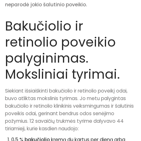
neparodė jokio šalutinio poveikio.
Bakučiolio ir
retinolio poveikio
palyginimas.
Moksliniai tyrimai.
Siekiant išsiaiškinti bakučiolio ir retinolio poveikį odai,
buvo atliktas mokslinis tyrimas. Jo metu palygintas
bakučiolio ir retinolio klinikinis veiksmingumas ir šalutinis
poveikis odai, gerinant bendrus odos senėjimo
požymius. 12 savaičių trukmės tyrime dalyvavo 44
tiriamieji, kurie kasdien naudojo:
0,5 %
bakučiolio
kremą
du kartus per dieną arba