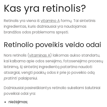
Kas yra retinolis?
Retinolis yra viena iš
vitamino A
formų. Tai sintetinis
ingredientas, kuris dažniausiai yra naudojamas
brandžios odos problemoms spręsti.
Retinolio poveikis veido odai
Nors retinolis (
vitaminas A
) laikomas aukso standartu,
kai kalbama apie odos senėjimo, fotosenėjimo procesų
lėtinimą, šį sintetinį ingredientą patartina naudoti
atsargiai, vengti paakių odos ir prie jo poveikio odą
pratinti
palaipsniui.
Dažniausiai pasireiškiantys retinolio sukeliami šalutiniai
poveikiai odai yra:
niežėjimas;