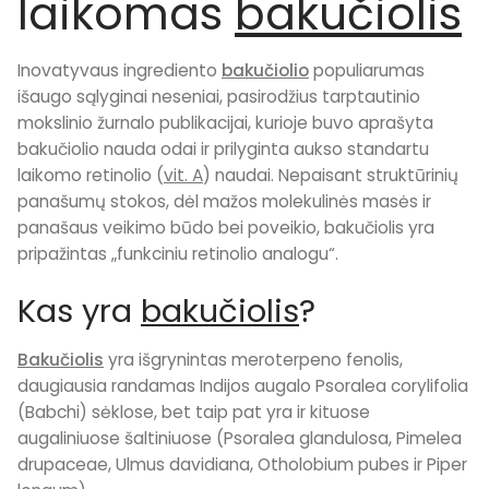
laikomas
bakučiolis
Inovatyvaus ingrediento
bakučiolio
populiarumas
išaugo sąlyginai neseniai, pasirodžius tarptautinio
mokslinio žurnalo publikacijai, kurioje buvo aprašyta
bakučiolio nauda odai ir prilyginta aukso standartu
laikomo retinolio (
vit. A
) naudai. Nepaisant struktūrinių
panašumų stokos, dėl mažos molekulinės masės ir
panašaus veikimo būdo bei poveikio, bakučiolis yra
pripažintas „funkciniu retinolio analogu“.
Kas yra
bakučiolis
?
Bakučiolis
yra išgrynintas meroterpeno fenolis,
daugiausia randamas Indijos augalo Psoralea corylifolia
(Babchi) sėklose, bet taip pat yra ir kituose
augaliniuose šaltiniuose (Psoralea glandulosa, Pimelea
drupaceae, Ulmus davidiana, Otholobium pubes ir Piper