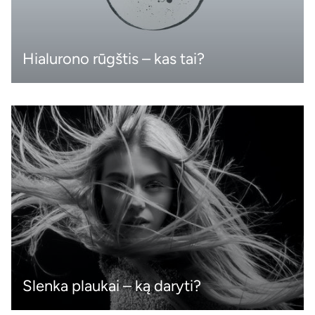
Hialurono rūgštis – kas tai?
Slenka plaukai – ką daryti?