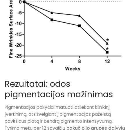
Rezultatai: odos
pigmentacijos mažinimas
Pigmentacijos pokyčiai matuoti atliekant klinikinį
įvertinimą, atsižvelgiant į pigmentacijos pažeistą
paviršiaus plotą ir bendrą pigmento intensyvumą.
Tyrimo metu per 12 savaičių
bakučiolio grupės dalyvių