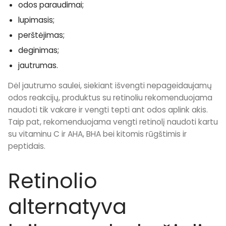
odos paraudimai;
lupimasis;
perštėjimas;
deginimas;
jautrumas.
Dėl jautrumo saulei, siekiant išvengti nepageidaujamų
odos reakcijų, produktus su retinoliu rekomenduojama
naudoti tik vakare ir vengti tepti ant odos aplink akis.
Taip pat, rekomenduojama vengti retinolį naudoti kartu
su vitaminu C ir AHA, BHA bei kitomis rūgštimis ir
peptidais.
Retinolio
alternatyva