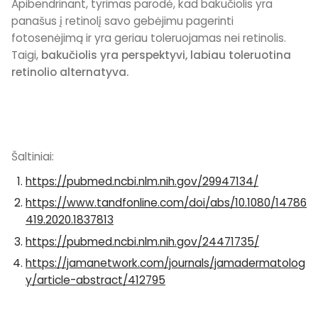
Apibendrinant, tyrimas parodė, kad bakučiolis yra
panašus į retinolį savo gebėjimu pagerinti
fotosenėjimą
ir yra geriau toleruojamas nei retinolis.
Taigi,
bakučiolis yra perspektyvi, labiau toleruotina
retinolio alternatyva.
Šaltiniai:
https://pubmed.ncbi.nlm.nih.gov/29947134/
https://www.tandfonline.com/doi/abs/10.1080/14786
419.2020.1837813
https://pubmed.ncbi.nlm.nih.gov/24471735/
https://jamanetwork.com/journals/jamadermatolog
y/article-abstract/412795