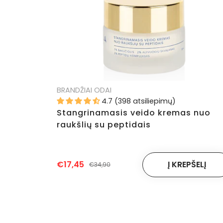
BRANDŽIAI ODAI
4.7 (398 atsiliepimų)
Stangrinamasis veido kremas nuo
raukšlių su peptidais
€17,45
€34,90