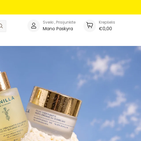
Sveiki , Prisijunkite
Krepšelis
Ieškoti
Mano Paskyra
€0,00