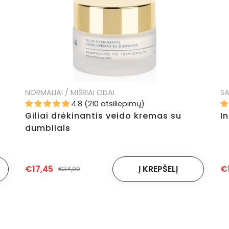
NORMALIAI / MIŠRIAI ODAI
SA
4.8 (210 atsiliepimų)
Giliai drėkinantis veido kremas su
I
dumbliais
€17,45
€
€34,90