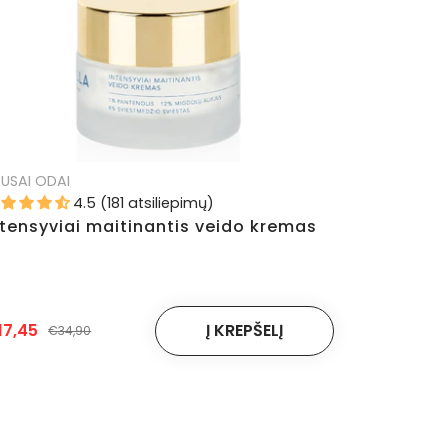
USAI ODAI
4.5 (181 atsiliepimų)
ntensyviai maitinantis veido kremas
17,45
€34,90