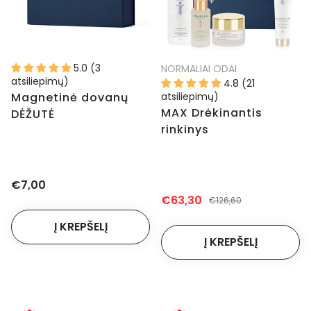
5.0 (3
NORMALIAI ODAI
atsiliepimų)
4.8 (21
Magnetinė dovanų
atsiliepimų)
MAX Drėkinantis
DĖŽUTĖ
rinkinys
€7,00
€63,30
€126,60