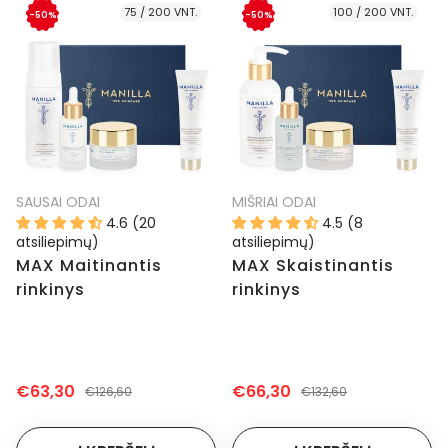
75 / 200 VNT.
100 / 200 VNT.
-50%
-50%
SAUSAI ODAI
MIŠRIAI ODAI
4.6 (20
4.5 (8
atsiliepimų)
atsiliepimų)
MAX Maitinantis
MAX Skaistinantis
rinkinys
rinkinys
€63,30
€66,30
€126,60
€132,60