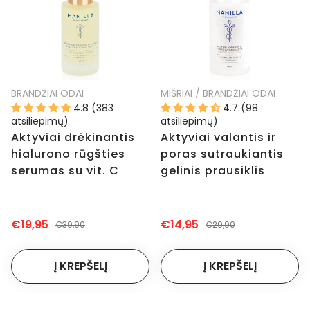
BRANDŽIAI ODAI
MIŠRIAI / BRANDŽIAI ODAI
4.8 (383
4.7 (98
atsiliepimų)
atsiliepimų)
Aktyviai drėkinantis
Aktyviai valantis ir
hialurono rūgšties
poras sutraukiantis
serumas su vit. C
gelinis prausiklis
€19,95
€14,95
€39,90
€29,90