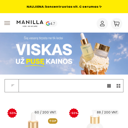
NAUJIENA: koncentruotas vit. C serumas ✨
60 / 200 VNT.
88 / 200 VNT.
-50%
-50%
TOP