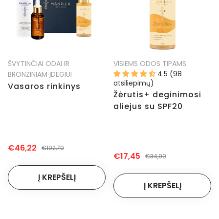
ŠVYTINČIAI ODAI IR
VISIEMS ODOS TIPAMS
4.5 (98
BRONZINIAM ĮDEGIUI
atsiliepimų)
Vasaros rinkinys
Žėrutis+ deginimosi
aliejus su SPF20
€46,22
€102,70
€17,45
€34,90