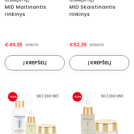
atsiliepimų)
atsiliepimų)
MID Maitinantis
MID Skaistinantis
rinkinys
rinkinys
€49,35
€52,35
€98,70
€104,70
98 / 200 VNT.
90 / 200 VNT.
-50%
-50%