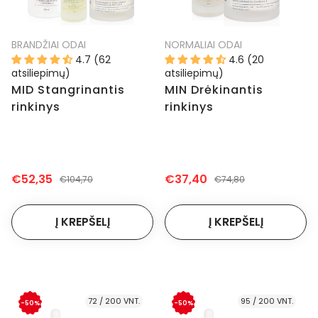
BRANDŽIAI ODAI
NORMALIAI ODAI
4.7 (62
4.6 (20
atsiliepimų)
atsiliepimų)
MID Stangrinantis
MIN Drėkinantis
rinkinys
rinkinys
€52,35
€37,40
€104,70
€74,80
72 / 200 VNT.
95 / 200 VNT.
-50%
-50%