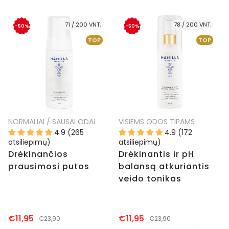
71 / 200 VNT.
78 / 200 VNT.
-50%
-50%
TOP
TOP
NORMALIAI / SAUSAI ODAI
VISIEMS ODOS TIPAMS
4.9 (265
4.9 (172
atsiliepimų)
atsiliepimų)
Drėkinančios
Drėkinantis ir pH
prausimosi putos
balansą atkuriantis
veido tonikas
€11,95
€11,95
€23,90
€23,90