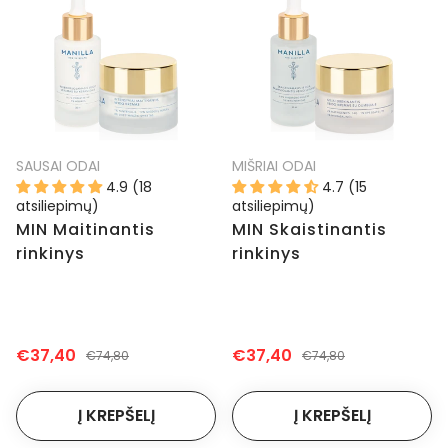
SAUSAI ODAI
MIŠRIAI ODAI
4.9 (18
4.7 (15
atsiliepimų)
atsiliepimų)
MIN Maitinantis
MIN Skaistinantis
rinkinys
rinkinys
€37,40
€37,40
€74,80
€74,80