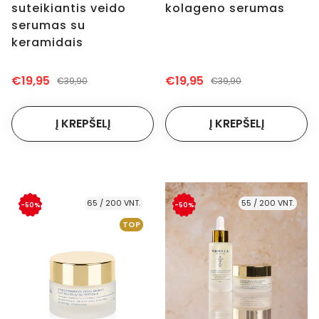
suteikiantis veido
kolageno serumas
serumas su
keramidais
€19,95
€19,95
€39,90
€39,90
65 / 200 VNT.
55 / 200 VNT.
-50%
-50%
TOP