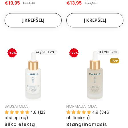
€19,95
€13,95
€39,90
€27,90
74 / 200 VNT.
81 / 200 VNT.
-50%
-50%
TOP
SAUSAI ODAI
NORMALIAI ODAI
4.8 (123
4.9 (346
atsiliepimų)
atsiliepimų)
Šilko efektą
Stangrinamasis