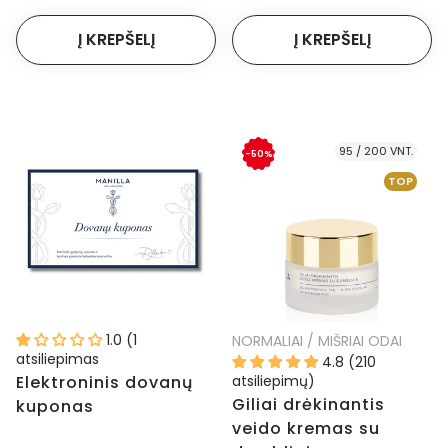
95 / 200 VNT.
-50%
TOP
1.0 (1
NORMALIAI / MIŠRIAI ODAI
atsiliepimas
4.8 (210
Elektroninis dovanų
atsiliepimų)
Giliai drėkinantis
kuponas
veido kremas su