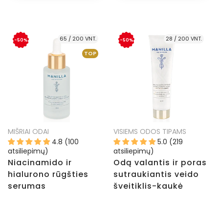
65 / 200 VNT.
28 / 200 VNT.
-50%
-50%
TOP
MIŠRIAI ODAI
VISIEMS ODOS TIPAMS
4.8 (100
5.0 (219
atsiliepimų)
atsiliepimų)
Niacinamido ir
Odą valantis ir poras
hialurono rūgšties
sutraukiantis veido
serumas
šveitiklis-kaukė