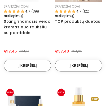
BRANDŽIAI ODAI
BRANDŽIAI ODAI
4.7 (398
4.7 (122
atsiliepimų)
atsiliepimų)
Stangrinamasis veido
TOP produktų duetas
kremas nuo raukšlių
su peptidais
€17,45
€37,40
€34,90
€74,80
-55%
-50%
TOP