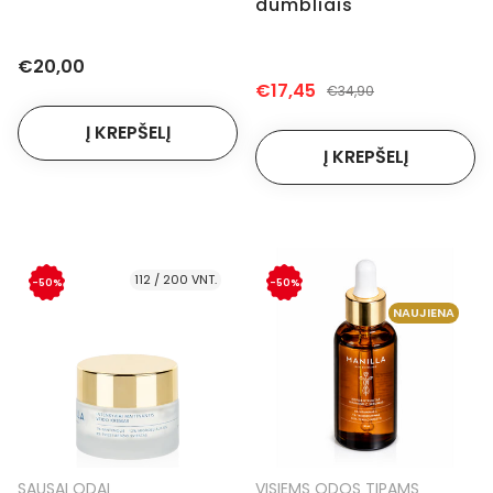
dumbliais
€20,00
€17,45
€34,90
112 / 200 VNT.
-50%
-50%
NAUJIENA
SAUSAI ODAI
VISIEMS ODOS TIPAMS