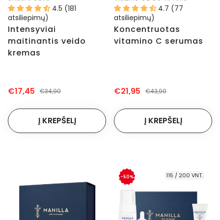
4.5 (181
4.7 (77
atsiliepimų)
atsiliepimų)
Intensyviai
Koncentruotas
maitinantis veido
vitamino C serumas
kremas
€17,45
€21,95
€34,90
€43,90
115 / 200 VNT.
-50%