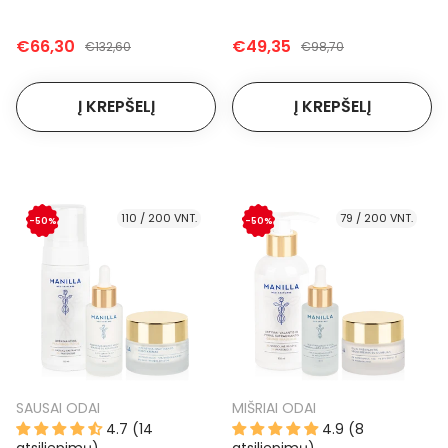
€66,30
€49,35
€132,60
€98,70
110 / 200 VNT.
79 / 200 VNT.
-50%
-50%
SAUSAI ODAI
MIŠRIAI ODAI
4.7 (14
4.9 (8