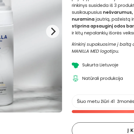
rinkinys susideda iš 3 produkt
susikaupusius
nešvarumus, 
nuramina
jautrią, pažeistą i
stiprina apsauginį odos bar
ir kitų nepalankių išorės veiks
Rinkinį supakuosime į baltą
MANILLA MED logotipu.
Sukurta Lietuvoje
Natūrali produkcija
Šiuo metu žiūri
41
žmonė
Į 