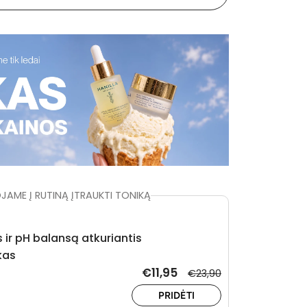
AME Į RUTINĄ ĮTRAUKTI TONIKĄ
s ir pH balansą atkuriantis
kas
€11,95
€23,90