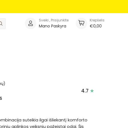
Sveiki , Prisijunkite
Krepšelis
Ieškoti
Mano Paskyra
€0,00
mų)
4.7
s
mbinacija suteikia ilgai išliekantį komforto
orinių aplinkos veiksnių pažeistai odai. Šis