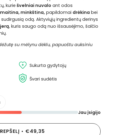
ų, kurie
švelniai nuvalo
ant odos
maitina, minkština,
papildomai
drėkina
bei
r sudirgusią odą. Aktyviųjų ingredientų derinys
jerą
, kuris saugo odą nuo išsausėjimo, šalčio
nių.
 dėžutę su mėlynu dėklu, papuoštu auksiniu
Sukurta gydytojų
Švari sudėtis
s
Jau įsigijo
KREPŠELĮ
•
€49,35