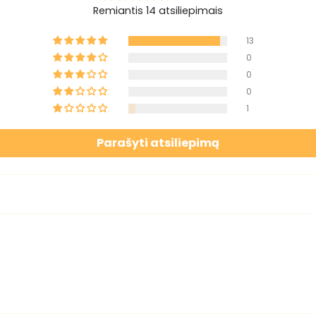
Remiantis 14 atsiliepimais
13
0
0
0
1
Parašyti atsiliepimą