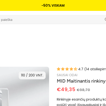
-50% VISKAM
4.7 (14 atsiliepi
SAUSAI ODAI
110 / 200 VNT.
MID Maitinantis rinkiny
€49,35
€98,70
Rinkinyje esančių produktų ko
pojūtį ypač išsausėjusiai ir iš