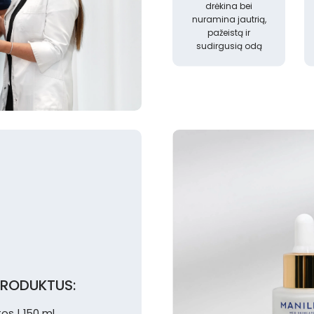
drėkina bei
nuramina jautrią,
pažeistą ir
sudirgusią odą
 PRODUKTUS:
os | 150 ml