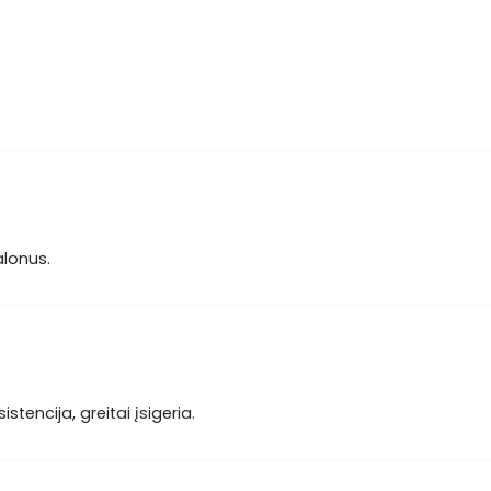
alonus.
tencija, greitai įsigeria.