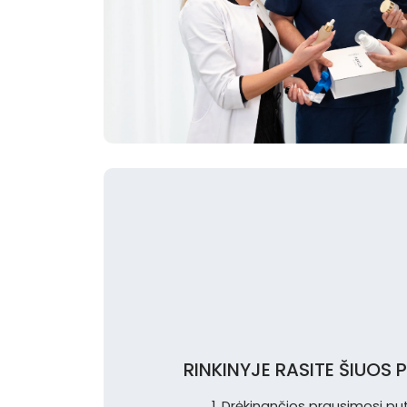
RINKINYJE RASITE ŠIUOS
1. Drėkinančios prausimosi put