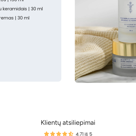
 keramidais | 30 ml
kremas | 30 ml
Klientų atsiliepimai
4.71 iš 5