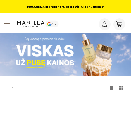
NAUJIENA: koncentruotas vit. C serumas ✨