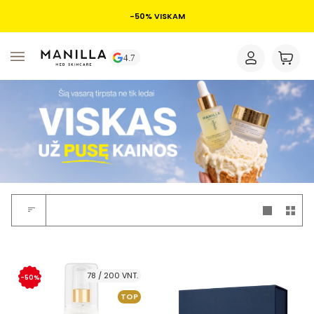
-50% VISKAM
78 / 200 VNT.
-50%
TOP