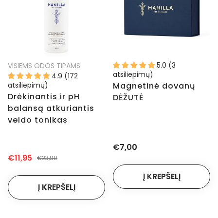
5.0 (3
VISIEMS ODOS TIPAMS
atsiliepimų)
4.9 (172
atsiliepimų)
Magnetinė dovanų
Drėkinantis ir pH
DĖŽUTĖ
balansą atkuriantis
veido tonikas
€7,00
€11,95
€23,90