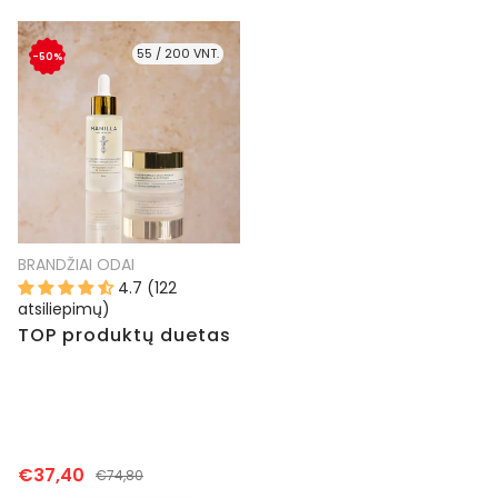
55 / 200 VNT.
-50%
BRANDŽIAI ODAI
4.7 (122
atsiliepimų)
TOP produktų duetas
€37,40
€74,80