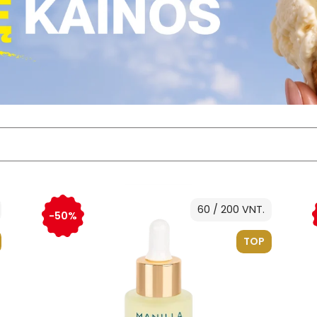
60 / 200 VNT.
-50%
TOP