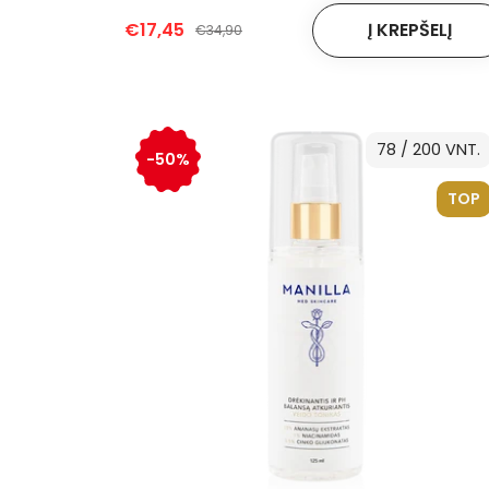
€17,45
€34,90
78 / 200 VNT.
-50%
TOP