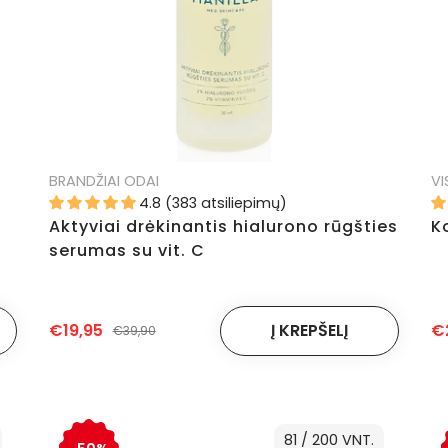
BRANDŽIAI ODAI
VI
4.8 (383 atsiliepimų)
Aktyviai drėkinantis hialurono rūgšties
K
serumas su vit. C
€19,95
€
€39,90
81 / 200 VNT.