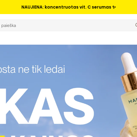
NAUJIENA: koncentruotas vit. C serumas ✨