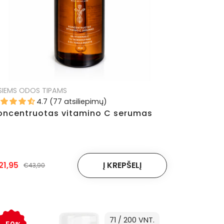
SIEMS ODOS TIPAMS
4.7 (77 atsiliepimų)
oncentruotas vitamino C serumas
21,95
€43,90
71 / 200 VNT.