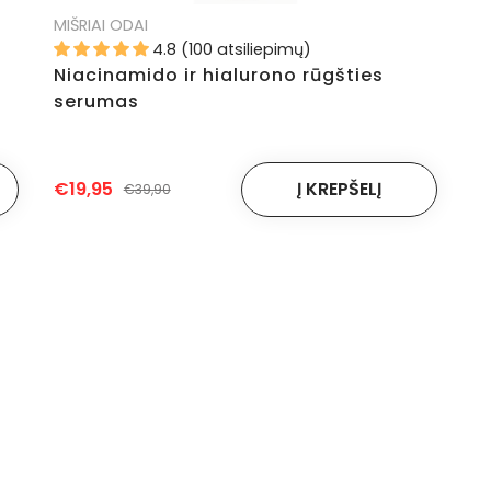
MIŠRIAI ODAI
4.8 (100 atsiliepimų)
Niacinamido ir hialurono rūgšties
serumas
€19,95
€39,90