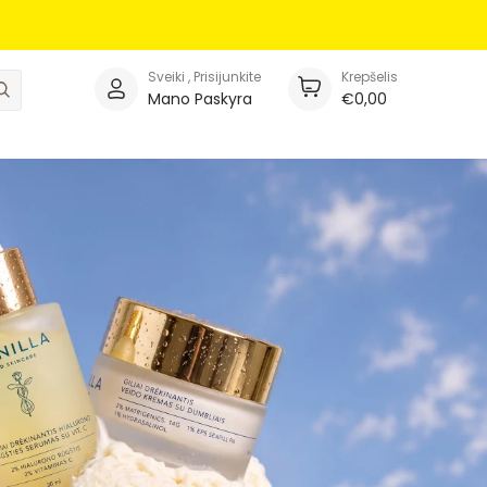
Sveiki , Prisijunkite
Krepšelis
Ieškoti
Mano Paskyra
€0,00