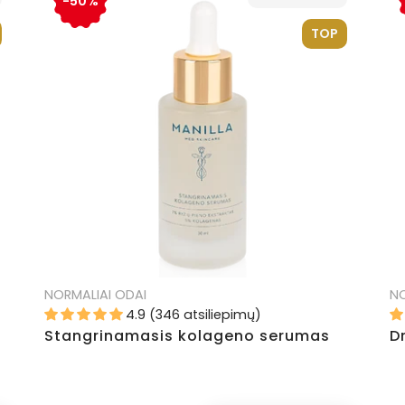
-50%
TOP
NORMALIAI ODAI
NO
4.9 (346 atsiliepimų)
Stangrinamasis kolageno serumas
D