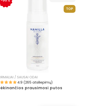
-50%
TOP
RMALIAI / SAUSAI ODAI
4.9 (265 atsiliepimų)
rėkinančios prausimosi putos