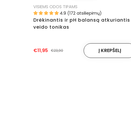
VISIEMS ODOS TIPAMS
4.9 (172 atsiliepimų)
Drėkinantis ir pH balansą atkuriantis
veido tonikas
€11,95
€23,90