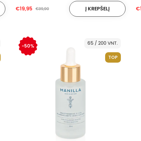
€19,95
€1
€39,90
65 / 200 VNT.
-50%
TOP