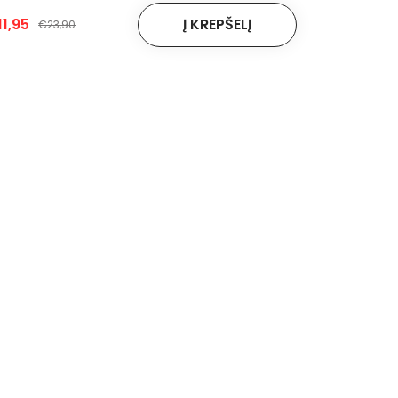
1,95
€23,90