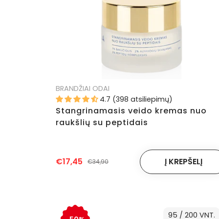
BRANDŽIAI ODAI
4.7 (398 atsiliepimų)
Stangrinamasis veido kremas nuo
raukšlių su peptidais
€17,45
€34,90
95 / 200 VNT.