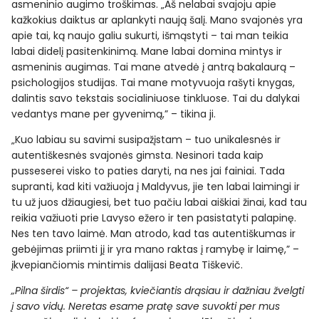
asmeninio augimo troškimas. „Aš nelabai svajoju apie
kažkokius daiktus ar aplankyti naują šalį. Mano svajonės yra
apie tai, ką naujo galiu sukurti, išmąstyti – tai man teikia
labai didelį pasitenkinimą. Mane labai domina mintys ir
asmeninis augimas. Tai mane atvedė į antrą bakalaurą –
psichologijos studijas. Tai mane motyvuoja rašyti knygas,
dalintis savo tekstais socialiniuose tinkluose. Tai du dalykai
vedantys mane per gyvenimą,” – tikina ji.
„Kuo labiau su savimi susipažįstam – tuo unikalesnės ir
autentiškesnės svajonės gimsta. Nesinori tada kaip
pusseserei visko to paties daryti, na nes jai fainiai. Tada
supranti, kad kiti važiuoja į Maldyvus, jie ten labai laimingi ir
tu už juos džiaugiesi, bet tuo pačiu labai aiškiai žinai, kad tau
reikia važiuoti prie Lavyso ežero ir ten pasistatyti palapinę.
Nes ten tavo laimė. Man atrodo, kad tas autentiškumas ir
gebėjimas priimti jį ir yra mano raktas į ramybę ir laimę,” –
įkvepiančiomis mintimis dalijasi Beata Tiškevič.
„Pilna širdis“ – projektas, kviečiantis drąsiau ir dažniau žvelgti
į savo vidų. Neretas esame pratę save suvokti per mus