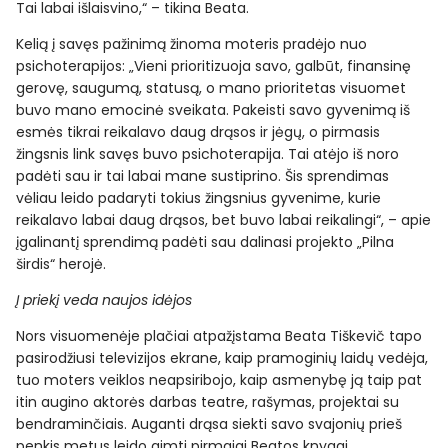
Tai labai išlaisvino,“ – tikina Beata.
Kelią į savęs pažinimą žinoma moteris pradėjo nuo
psichoterapijos: „Vieni prioritizuoja savo, galbūt, finansinę
gerovę, saugumą, statusą, o mano prioritetas visuomet
buvo mano emocinė sveikata. Pakeisti savo gyvenimą iš
esmės tikrai reikalavo daug drąsos ir jėgų, o pirmasis
žingsnis link savęs buvo psichoterapija. Tai atėjo iš noro
padėti sau ir tai labai mane sustiprino. Šis sprendimas
vėliau leido padaryti tokius žingsnius gyvenime, kurie
reikalavo labai daug drąsos, bet buvo labai reikalingi“, – apie
įgalinantį sprendimą padėti sau dalinasi projekto „Pilna
širdis“ herojė.
Į priekį veda naujos idėjos
Nors visuomenėje plačiai atpažįstama Beata Tiškevič tapo
pasirodžiusi televizijos ekrane, kaip pramoginių laidų vedėja,
tuo moters veiklos neapsiribojo, kaip asmenybę ją taip pat
itin augino aktorės darbas teatre, rašymas, projektai su
bendraminčiais. Auganti drąsa siekti savo svajonių prieš
penkis metus leido gimti pirmajai Beatos knygai