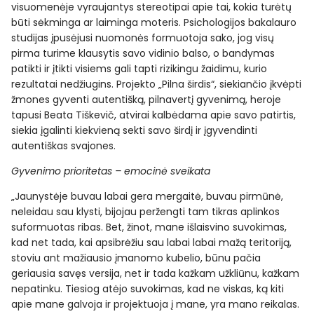
visuomenėje vyraujantys stereotipai apie tai, kokia turėtų
būti sėkminga ar laiminga moteris. Psichologijos bakalauro
studijas įpusėjusi nuomonės formuotoja sako, jog visų
pirma turime klausytis savo vidinio balso, o bandymas
patikti ir įtikti visiems gali tapti rizikingu žaidimu, kurio
rezultatai nedžiugins. Projekto „Pilna širdis“, siekiančio įkvėpti
žmones gyventi autentišką, pilnavertį gyvenimą, heroje
tapusi Beata Tiškevič, atvirai kalbėdama apie savo patirtis,
siekia įgalinti kiekvieną sekti savo širdį ir įgyvendinti
autentiškas svajones.
Gyvenimo prioritetas – emocinė sveikata
„Jaunystėje buvau labai gera mergaitė, buvau pirmūnė,
neleidau sau klysti, bijojau peržengti tam tikras aplinkos
suformuotas ribas. Bet, žinot, mane išlaisvino suvokimas,
kad net tada, kai apsibrėžiu sau labai labai mažą teritoriją,
stoviu ant mažiausio įmanomo kubelio, būnu pačia
geriausia savęs versija, net ir tada kažkam užkliūnu, kažkam
nepatinku. Tiesiog atėjo suvokimas, kad ne viskas, ką kiti
apie mane galvoja ir projektuoja į mane, yra mano reikalas.