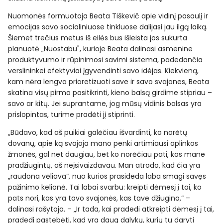
Nuomonės formuotoja Beata Tiškevič apie vidinį pasaulį ir
emocijas savo socialiniuose tinkluose dalijasi jau ilgą laiką.
Šiemet trečius metus iš eilės bus išleista jos sukurta
planuotė „Nuostabu", kurioje Beata dalinasi asmenine
produktyvumo ir rūpinimosi savimi sistema, padedančia
verslininkei efektyviai įgyvendinti savo idėjas. Kiekvieną,
kam nėra lengva prioretizuoti save ir savo svajones, Beata
skatina visų pirma pasitikrinti, kieno balsą girdime stipriau –
savo ar kitų. Jei suprantame, jog mūsų vidinis balsas yra
prislopintas, turime pradėti jį stiprinti.
„Būdavo, kad aš puikiai galėčiau išvardinti, ko norėtų
dovanų, apie ką svajoja mano penki artimiausi aplinkos
žmonės, gal net daugiau, bet ko norėčiau pati, kas mane
pradžiugintų, aš neįsivaizdavau. Man atrodo, kad čia yra
„raudona vėliava“, nuo kurios prasideda laba smagi savęs
pažinimo kelionė. Tai labai svarbu: kreipti dėmesį į tai, ko
pats nori, kas yra tavo svajonės, kas tave džiugina,“ –
dalinasi rašytoja. – „Ir tada, kai pradedi atkreipti dėmesį į tai,
pradedi pastebėti, kad yra daug dalykų, kurių tu daryti