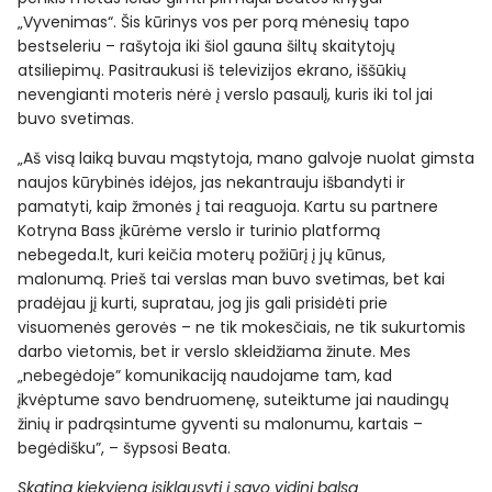
„Vyvenimas“. Šis kūrinys vos per porą mėnesių tapo
bestseleriu – rašytoja iki šiol gauna šiltų skaitytojų
atsiliepimų. Pasitraukusi iš televizijos ekrano, iššūkių
nevengianti moteris nėrė į verslo pasaulį, kuris iki tol jai
buvo svetimas.
„Aš visą laiką buvau mąstytoja, mano galvoje nuolat gimsta
naujos kūrybinės idėjos, jas nekantrauju išbandyti ir
pamatyti, kaip žmonės į tai reaguoja. Kartu su partnere
Kotryna Bass įkūrėme verslo ir turinio platformą
nebegeda.lt, kuri keičia moterų požiūrį į jų kūnus,
malonumą. Prieš tai verslas man buvo svetimas, bet kai
pradėjau jį kurti, supratau, jog jis gali prisidėti prie
visuomenės gerovės – ne tik mokesčiais, ne tik sukurtomis
darbo vietomis, bet ir verslo skleidžiama žinute. Mes
„nebegėdoje” komunikaciją naudojame tam, kad
įkvėptume savo bendruomenę, suteiktume jai naudingų
žinių ir padrąsintume gyventi su malonumu, kartais –
begėdišku”, – šypsosi Beata.
Skatina kiekvieną įsiklausyti į savo vidinį balsą