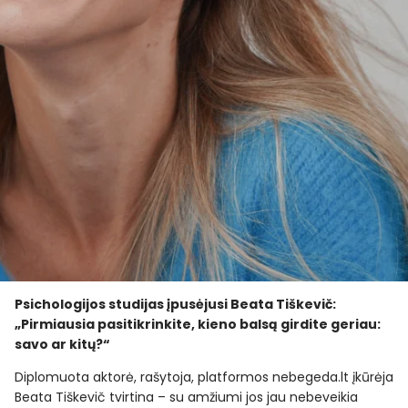
Psichologijos studijas įpusėjusi Beata Tiškevič:
„Pirmiausia pasitikrinkite, kieno balsą girdite geriau:
savo ar kitų?“
Diplomuota aktorė, rašytoja, platformos nebegeda.lt įkūrėja
Beata Tiškevič tvirtina – su amžiumi jos jau nebeveikia