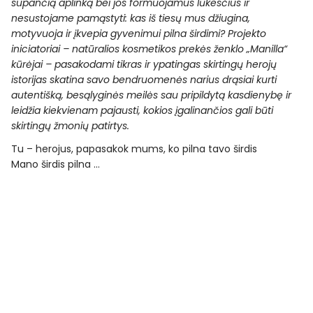
supančią aplinką bei jos formuojamus lūkesčius ir
nesustojame pamąstyti: kas iš tiesų mus džiugina,
motyvuoja ir įkvepia gyvenimui pilna širdimi? Projekto
iniciatoriai – natūralios kosmetikos prekės ženklo „Manilla“
kūrėjai – pasakodami tikras ir ypatingas skirtingų herojų
istorijas skatina savo bendruomenės narius drąsiai kurti
autentišką, besąlyginės meilės sau pripildytą kasdienybę ir
leidžia kiekvienam pajausti, kokios įgalinančios gali būti
skirtingų žmonių patirtys.
Tu – herojus, papasakok mums, ko pilna tavo širdis
Mano širdis pilna ...