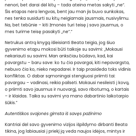
nenori, bet darai dėl kitų – tada ateina metas sakyti „ne“.
Šis etapas nėra lengvas, bent jau man jis buvo sunkokas,
nes tenka susidurti su kitų neigiamais jausmais, nusivylimu.
Na, bet tebūnie – kiti žmonės turi teisę į savo jausmus, o
mes turime teisę pasakyti „ne“.“
Netrukus antrą knygą išleisianti Beata teigia, jog šiuo
gyvenimo etapu mokosi būti taikoje su savimi: „Mokausi
nekariauti su savimi. Man anksčiau būdavo, kad, kai
pavargstu – baru save: ko tu čia pavargai, kiti nepavargsta,
nebuvo čia ko, nieko nepadarei. Ir taip prasideda toks vidinis
konfliktas. O dabar sąmoningai stengiuosi priimti tai:
pavargau – vadinasi, reikia pailsėti. Mokausi nesileisti į kovą,
o priimti savo jausmus ir nuovargį, savo ribotumą, o kartais
– ir klaidas. Taika su savimi yra mano dabartinio laikotarpio
šūkis.”
Autentiškos svajonės gimsta iš savęs pažinimo
Kantriai dėl savo gyvenimo vizijos išpildymo dirbanti Beata
tikina, jog labiausiai į priekį ją veda naujos idėjos, mintys ir