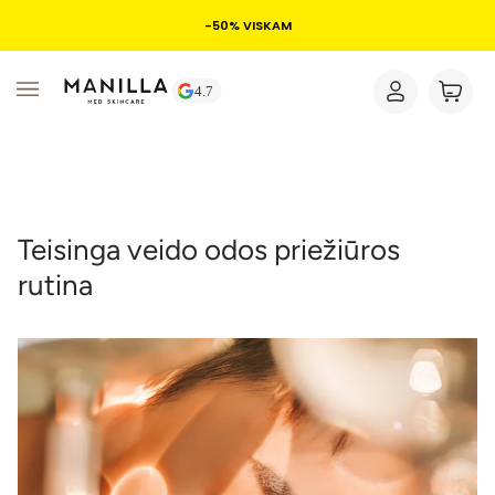
NAUJIENA: koncentruotas vit. C serumas ✨
Teisinga veido odos priežiūros
rutina