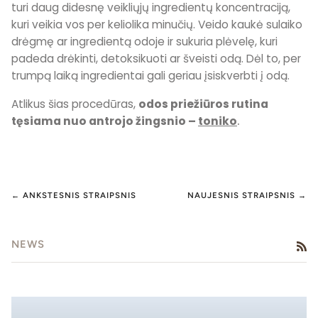
turi daug didesnę veikliųjų ingredientų koncentraciją,
kuri veikia vos per keliolika minučių. Veido kaukė sulaiko
drėgmę ar ingredientą odoje ir sukuria plėvelę, kuri
padeda drėkinti, detoksikuoti ar šveisti odą. Dėl to, per
trumpą laiką ingredientai gali geriau įsiskverbti į odą.
Atlikus šias procedūras,
odos priežiūros rutina
tęsiama nuo antrojo žingsnio –
toniko
.
← ANKSTESNIS STRAIPSNIS
NAUJESNIS STRAIPSNIS →
NEWS
RS