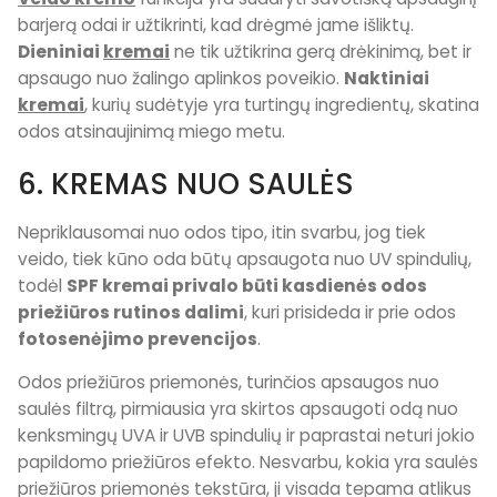
barjerą odai ir užtikrinti, kad drėgmė jame išliktų.
Dieniniai
kremai
ne tik užtikrina gerą drėkinimą, bet ir
apsaugo nuo žalingo aplinkos poveikio.
Naktiniai
kremai
, kurių sudėtyje yra turtingų ingredientų, skatina
odos atsinaujinimą miego metu.
6. KREMAS NUO SAULĖS
Nepriklausomai nuo odos tipo, itin svarbu, jog tiek
veido, tiek kūno oda būtų apsaugota nuo UV spindulių,
todėl
SPF kremai privalo būti kasdienės odos
priežiūros rutinos dalimi
, kuri prisideda ir prie odos
fotosenėjimo prevencijos
.
Odos priežiūros priemonės, turinčios apsaugos nuo
saulės filtrą, pirmiausia yra skirtos apsaugoti odą nuo
kenksmingų UVA ir UVB spindulių ir paprastai neturi jokio
papildomo priežiūros efekto. Nesvarbu, kokia yra saulės
priežiūros priemonės tekstūra, ji visada tepama atlikus