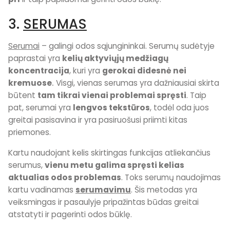
3.
SERUMAS
Serumai
– galingi odos sąjungininkai. Serumų sudėtyje
paprastai yra
kelių aktyviųjų medžiagų
koncentracija
, kuri yra
gerokai didesnė nei
kremuose
.
Visgi, vienas serumas yra dažniausiai skirta
būtent
tam tikrai vienai problemai spręsti
. Taip
pat, serumai yra
lengvos tekstūros
, todėl oda juos
greitai pasisavina ir yra pasiruošusi priimti kitas
priemones.
Kartu naudojant kelis skirtingas funkcijas atliekančius
serumus,
vienu metu galima spręsti kelias
aktualias odos problemas
. Toks serumų naudojimas
kartu vadinamas
serumavimu
. Šis metodas yra
veiksmingas ir pasaulyje pripažintas būdas greitai
atstatyti ir pagerinti odos būklę.