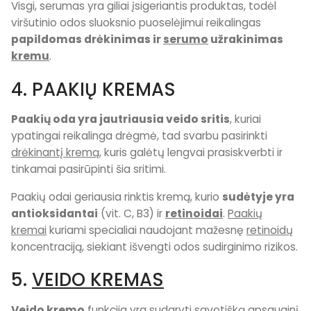
Visgi, serumas yra giliai įsigeriantis produktas, todėl
viršutinio odos sluoksnio puoselėjimui reikalingas
papildomas drėkinimas ir
serumo
užrakinimas
kremu
.
4. PAAKIŲ KREMAS
Paakių oda yra jautriausia veido sritis
, kuriai
ypatingai reikalinga drėgmė, tad svarbu pasirinkti
drėkinantį kremą
, kuris galėtų lengvai prasiskverbti ir
tinkamai pasirūpinti šia sritimi.
Paakių odai geriausia rinktis kremą, kurio
sudėtyje yra
antioksidantai
(vit. C, B3) ir
retinoidai
.
Paakių
kremai
kuriami specialiai naudojant mažesnę
retinoidų
koncentraciją, siekiant išvengti odos sudirginimo rizikos.
5.
VEIDO KREMAS
Veido kremo
funkcija yra sudaryti savotišką apsauginį