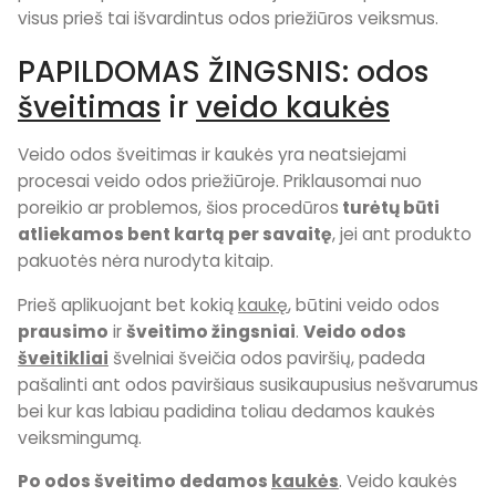
visus prieš tai išvardintus odos priežiūros veiksmus.
PAPILDOMAS ŽINGSNIS: odos
šveitimas
ir
veido kaukės
Veido odos šveitimas ir kaukės yra neatsiejami
procesai veido odos priežiūroje. Priklausomai nuo
poreikio ar problemos, šios procedūros
turėtų būti
atliekamos
bent kartą per savaitę
, jei ant produkto
pakuotės nėra nurodyta kitaip.
Prieš aplikuojant bet kokią
kaukę
, būtini veido odos
prausimo
ir
šveitimo žingsniai
.
Veido odos
šveitikliai
švelniai šveičia odos paviršių, padeda
pašalinti ant odos paviršiaus susikaupusius nešvarumus
bei
kur kas labiau padidina toliau dedamos kaukės
veiksmingumą.
Po odos šveitimo dedamos
kaukės
. Veido kaukės