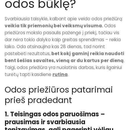
odos būklę?
Svarbiausia taisyklė, kalbant apie veido odos priežiūrą:
veikia tik priemonių bei veiksmų visuma.
Odos
priežiūros mokslo pasaulis pažengė į priekį, tačiau vis
dar nėra tokio dalyko kaip greitas sprendimas – reikia
laiko. Oda atsinaujina kas 28 dienas, tad norint
pastebėti rezultatus,
bet kokį gaminį reikia naudoti
bent šešias savaites, vieną ar du kartus per dieną
.
Taigi, odos priežiūra yra nuolatinis darbas, kuris ilgainiui
turėtų tapti kasdiene
rutina
.
Odos priežiūros patarimai
prieš pradedant
1. Teisingas odos paruošimas –
prausimas ir svarbiausia
tonizavimas, gali pagerinti vėliau