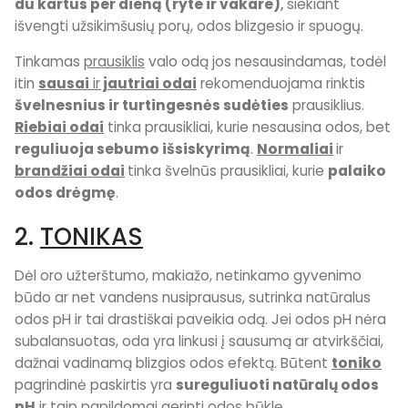
du kartus per dieną (ryte ir vakare)
,
siekiant
išvengti užsikimšusių porų, odos blizgesio ir spuogų.
Tinkamas
prausiklis
valo odą jos nesausindamas, todėl
itin
sausai
ir
jautriai odai
rekomenduojama rinktis
švelnesnius ir turtingesnės sudėties
prausiklius.
Riebiai odai
tinka prausikliai, kurie nesausina odos, bet
reguliuoja sebumo išsiskyrimą
.
Normaliai
ir
brandžiai odai
tinka švelnūs prausikliai, kurie
palaiko
odos drėgmę
.
2.
TONIKAS
Dėl oro užterštumo, makiažo, netinkamo gyvenimo
būdo ar net vandens nusiprausus, sutrinka natūralus
odos pH ir tai drastiškai paveikia odą. Jei odos pH nėra
subalansuotas, oda yra linkusi į sausumą ar atvirkščiai,
dažnai vadinamą blizgios odos efektą. Būtent
toniko
pagrindinė paskirtis yra
sureguliuoti natūralų odos
pH
ir taip papildomai gerinti odos būklę.