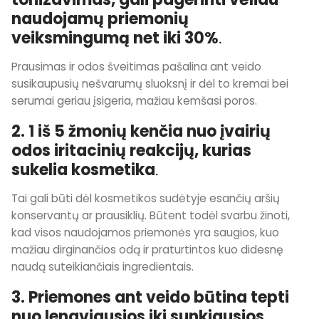
naudojamų priemonių
veiksmingumą net iki 30%
.
Prausimas ir odos šveitimas pašalina ant veido
susikaupusių nešvarumų sluoksnį ir dėl to kremai bei
serumai geriau įsigeria, mažiau kemšasi poros.
2. 1 iš 5 žmonių kenčia nuo įvairių
odos iritacinių reakcijų, kurias
sukelia kosmetika
.
Tai gali būti dėl kosmetikos sudėtyje esančių aršių
konservantų ar prausiklių. Būtent todėl svarbu žinoti,
kad visos naudojamos priemonės yra saugios, kuo
mažiau dirginančios odą ir praturtintos kuo didesnę
naudą suteikiančiais ingredientais.
3. Priemones ant veido būtina tepti
nuo lengviausios iki sunkiausios.