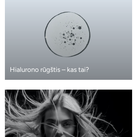
Hialurono rūgštis – kas tai?